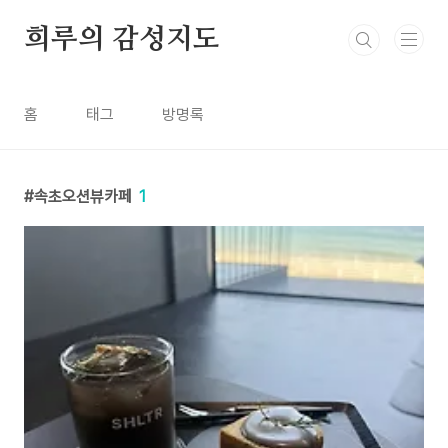
본문 바로가기
희루의 감성지도
홈
태그
방명록
속초오션뷰카페
1