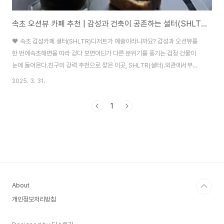
속초 오션뷰 카페 추천 | 감성과 건축이 공존하는 셜터(SHLTR) 솔직후기
🖤 속초 감성카페 셜터(SHLTR)디저트가 예술이라니까요? 감성과 오션뷰를
한 번에속초해변을 따라 걷다 보면어딘가 다른 분위기를 풍기는 검정 건물이
눈에 들어온다.친구의 강력 추천으로 찾은 이곳, SHLTR(셜터).외관에서부터
‘일반적인 카페는 아니다’는 느낌.건축가와 디자이너가 치열하게 고민했을 것
2025. 3. 31.
같은 디테일.그날 따라 하늘도, 바람도 셜터에 어울리는 색이었다.💬 SHLTR,
이름부터 철학적SHLTR는 'Shelter(은신처)'의 축약.피난처, 안식처, 그리고
1
잠시 몸을 숨기는 쉼의 공간.“우리는 자극으로부터 몸을 숨길 안식처가 필요합
니다.”입구에 적힌 문장을 보고 이 공간의 의도가 단번에 느껴졌다.📷 디저트
가 아니라, ‘작품’입니다디저트 진열대를 처음 봤을 때 입에서 “와...” 하고 감탄
이 ..
About
개인정보처리방침