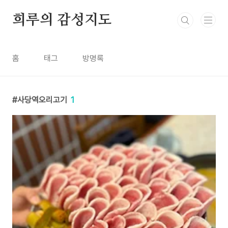
본문 바로가기
희루의 감성지도
홈
태그
방명록
사당역오리고기
1