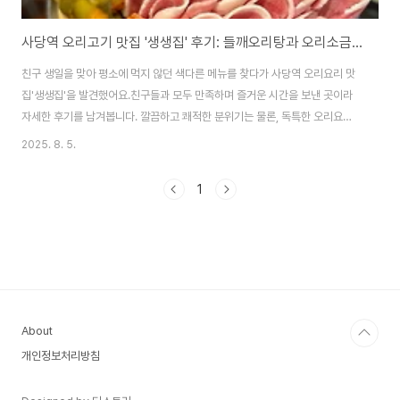
사당역 오리고기 맛집 '생생집' 후기: 들깨오리탕과 오리소금구이로 특별한 모임!
친구 생일을 맞아 평소에 먹지 않던 색다른 메뉴를 찾다가 사당역 오리요리 맛
집'생생집'을 발견했어요.친구들과 모두 만족하며 즐거운 시간을 보낸 곳이라
자세한 후기를 남겨봅니다. 깔끔하고 쾌적한 분위기는 물론, 독특한 오리요리
메뉴가 인상적이었던 곳이에요.1. 쾌적한 분위기의 사당역 오리고기 맛집사당
2025. 8. 5.
역에 도착해 지도를 보며 찾아간 생생집은 새로 오픈한 듯 매우 깔끔한 분위기
였어요. 쾌적한 인테리어 덕분에 식사 내내 기분 좋게 머물 수 있었습니다. 메인
1
요리가 나오기 전, 양배추 샐러드, 달걀 장조림, 떡볶이 등 정갈하고 맛있는 밑
반찬들이 먼저 나와 입맛을 돋우었습니다.2. 처음 맛보는 특별한 오리요리 메
뉴생생집의 메뉴는 다른 오리 전문점과는 달랐어요. 특히 예전에 광주에서 먹
어보고 잊지 못했던 들깨오리탕이..
About
개인정보처리방침