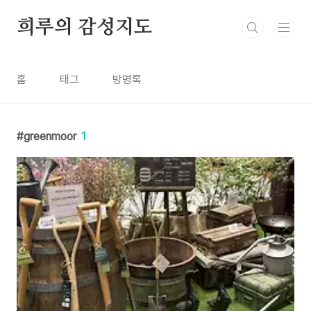
본문 바로가기
희루의 감성지도
홈
태그
방명록
greenmoor
1